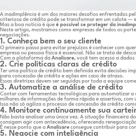
A inadimplência é um dos maiores desafios enfrentados pe
criteriosa de crédito pode se transformar em um calote — 
Mas a boa notícia é que
é possível se proteger da inadimp
Neste artigo, mostramos como empresas de todos os portes
negociações.
1. Conheça bem o seu cliente
O primeiro passo para evitar prejuízos é conhecer com que
empresa ou pessoa física é essencial. Não se trata de desco
Com a plataforma da
Analisare
, você tem acesso a dados
2. Crie políticas claras de crédito
Ter uma política de crédito bem definida evita decisões im
para concessão de crédito e ações em caso de atraso.
Essas diretrizes devem ser seguidas por toda a equipe comer
3. Automatize a análise de crédito
Contar com ferramentas tecnológicas para automatizar a a
milhares de informações de forma rápida e assertiva, com u
Isso não só agiliza o processo de concessão de crédito co
4. Monitore continuamente sua carteir
Não basta analisar uma única vez. A situação financeira 
consigam agir com antecedência, oferecendo renegociação, 
É nesse ponto que a
Analisare
consegue contribuir para co
5. Negocie com inteligência