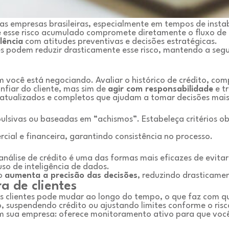
las empresas brasileiras, especialmente em tempos de inst
e esse risco acumulado compromete diretamente o fluxo de 
lência
com atitudes preventivas e decisões estratégicas.
 podem reduzir drasticamente esse risco, mantendo a segu
m você está negociando. Avaliar o histórico de crédito, c
nfiar do cliente, mas sim de
agir com responsabilidade
e t
 atualizados e completos que ajudam a tomar decisões mai
pulsivas ou baseadas em “achismos”. Estabeleça critérios ob
cial e financeira, garantindo consistência no processo.
nálise de crédito é uma das formas mais eficazes de evita
so de inteligência de dados.
mo
aumenta a precisão das decisões
, reduzindo drasticamen
a de clientes
dos clientes pode mudar ao longo do tempo, o que faz com 
suspendendo crédito ou ajustando limites conforme o risco
m sua empresa: oferece monitoramento ativo para que você