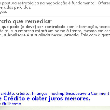
ma postura estratégica na negociação é fundamental. Ofere
derados perdidos.
ção.
rato que remediar
o que pode (e deve) ser controlado
com informação, tecnol
rteira, sua empresa estará um passo à frente, mesmo em ce
a,
a Analisare é sua aliada nessa jornada
. Fale com a gen
 crédito
,
crédito
,
finanças
,
inadimplência
Leave a Comment
 Crédito e obter juros menores.
y
Guilherme