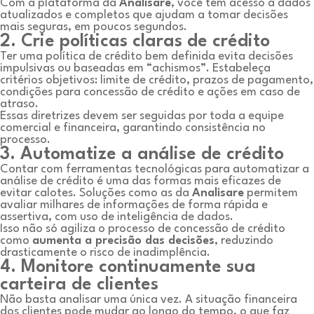
Com a plataforma da
Analisare
, você tem acesso a dados
atualizados e completos que ajudam a tomar decisões
mais seguras, em poucos segundos.
2. Crie políticas claras de crédito
Ter uma política de crédito bem definida evita decisões
impulsivas ou baseadas em “achismos”. Estabeleça
critérios objetivos: limite de crédito, prazos de pagamento,
condições para concessão de crédito e ações em caso de
atraso.
Essas diretrizes devem ser seguidas por toda a equipe
comercial e financeira, garantindo consistência no
processo.
3. Automatize a análise de crédito
Contar com ferramentas tecnológicas para automatizar a
análise de crédito é uma das formas mais eficazes de
evitar calotes. Soluções como as da
Analisare
permitem
avaliar milhares de informações de forma rápida e
assertiva, com uso de inteligência de dados.
Isso não só agiliza o processo de concessão de crédito
como
aumenta a precisão das decisões
, reduzindo
drasticamente o risco de inadimplência.
4. Monitore continuamente sua
carteira de clientes
Não basta analisar uma única vez. A situação financeira
dos clientes pode mudar ao longo do tempo, o que faz