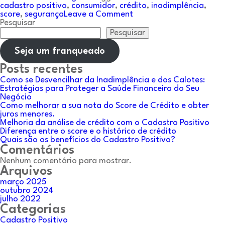
cadastro positivo
,
consumidor
,
crédito
,
inadimplência
,
on
score
,
segurança
Leave a Comment
Diferença
Pesquisar
entre
Pesquisar
o
score
Seja um franqueado
e
o
Posts recentes
histórico
Como se Desvencilhar da Inadimplência e dos Calotes:
de
Estratégias para Proteger a Saúde Financeira do Seu
crédito
Negócio
Como melhorar a sua nota do Score de Crédito e obter
juros menores.
Melhoria da análise de crédito com o Cadastro Positivo
Diferença entre o score e o histórico de crédito
Quais são os benefícios do Cadastro Positivo?
Comentários
Nenhum comentário para mostrar.
Arquivos
março 2025
outubro 2024
julho 2022
Categorias
Cadastro Positivo