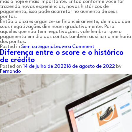
mas o hoje é mais importante. Então conforme você for
trazendo novas experiências, novos históricos de
pagamento, isso pode acarretar no aumento de seus
pontos.
Então a dica é: organize-se financeiramente, de modo que
suas negativações diminuam gradativamente. Para
aqueles que não tem negativações, vale lembrar que o
pagamento em dia das contas também auxilia na melhoria
dos pontos.
on
Posted in
Sem categoria
Leave a Comment
Como
Diferença entre o score e o histórico
melhorar
de crédito
a
Posted on
14 de julho de 2022
18 de agosto de 2022
sua
by
Fernando
nota
do
Score
de
Crédito
e
obter
juros
menores.