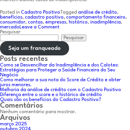
Posted in
Cadastro Positivo
Tagged
análise de crédito
,
benefícios
,
cadastro positivo
,
comportamento financeiro
,
consumidor
,
contas
,
empresas
,
histórico
,
inadimplência
,
on
mercado
Leave a Comment
Quais
Pesquisar
são
Pesquisar
os
benefícios
Seja um franqueado
do
Cadastro
Posts recentes
Positivo?
Como se Desvencilhar da Inadimplência e dos Calotes:
Estratégias para Proteger a Saúde Financeira do Seu
Negócio
Como melhorar a sua nota do Score de Crédito e obter
juros menores.
Melhoria da análise de crédito com o Cadastro Positivo
Diferença entre o score e o histórico de crédito
Quais são os benefícios do Cadastro Positivo?
Comentários
Nenhum comentário para mostrar.
Arquivos
março 2025
outubro 2024